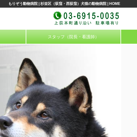
もりぞう動物病院 | 杉並区（荻窪・西荻窪）犬猫の動物病院 | HOME
スタッフ（院長・看護師）