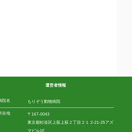
運営者情報
病院名
もりぞう動物病院
所在地
〒167-0043
東京都杉並区上荻上荻２丁目２１ 2-21-25アズ
マビル1F